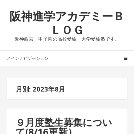
ナ
コ
阪神進学アカデミーＢ
ビ
ン
ゲ
テ
ＬＯＧ
ー
ン
シ
ツ
阪神西宮・甲子園の高校受験・大学受験塾です。
ョ
へ
ン
ス
へ
キ
メインナビゲーション
ス
ッ
キ
プ
ッ
月別: 2023年8月
プ
９月度塾生募集につい
て(8/16更新）