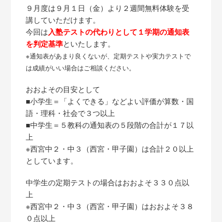
９月度は９月１日（金）より２週間無料体験を受
講していただけます。
今回は
入塾テストの代わりとして１学期の通知表
を判定基準
といたします。
※通知表があまり良くないが、定期テストや実力テストで
は成績がいい場合はご相談ください。
おおよその目安として
■小学生＝「よくできる」などよい評価が算数・国
語・理科・社会で３つ以上
■中学生＝５教科の通知表の５段階の合計が１７以
上
※西宮中２・中３（西宮・甲子園）は合計２０以上
としています。
中学生の定期テストの場合はおおよそ３３０点以
上
※西宮中２・中３（西宮・甲子園）はおおよそ３８
０点以上