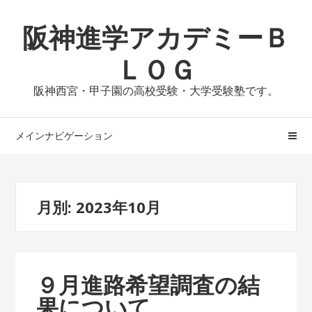
ナ
コ
阪神進学アカデミーＢ
ビ
ン
ゲ
テ
ＬＯＧ
ー
ン
シ
ツ
阪神西宮・甲子園の高校受験・大学受験塾です。
ョ
へ
ン
ス
へ
キ
メインナビゲーション
ス
ッ
キ
プ
ッ
月別: 2023年10月
プ
９月進路希望調査の結
果について