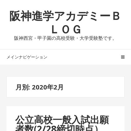
ナ
コ
阪神進学アカデミーＢ
ビ
ン
ゲ
テ
ＬＯＧ
ー
ン
シ
ツ
阪神西宮・甲子園の高校受験・大学受験塾です。
ョ
へ
ン
ス
へ
キ
メインナビゲーション
ス
ッ
キ
プ
ッ
月別: 2020年2月
プ
公立高校一般入試出願
者数(2/28締切時点）