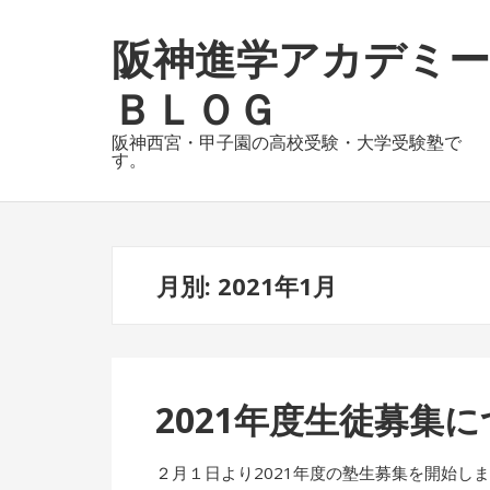
ナ
コ
阪神進学アカデミー
ビ
ン
ゲ
テ
ＢＬＯＧ
ー
ン
シ
ツ
阪神西宮・甲子園の高校受験・大学受験塾で
ョ
へ
す。
ン
ス
へ
キ
ス
ッ
キ
プ
月別: 2021年1月
ッ
プ
2021年度生徒募集
２月１日より2021年度の塾生募集を開始し