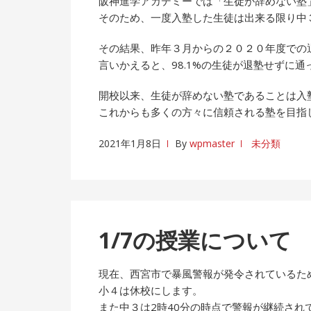
阪神進学アカデミーでは「生徒が辞めない塾
そのため、一度入塾した生徒は出来る限り中
その結果、昨年３月からの２０２０年度での
言いかえると、98.1%の生徒が退塾せずに
開校以来、生徒が辞めない塾であることは入
これからも多くの方々に信頼される塾を目指
2021年1月8日
By
wpmaster
未分類
1/7の授業について
現在、西宮市で暴風警報が発令されているた
小４は休校にします。
また中３は2時40分の時点で警報が継続され