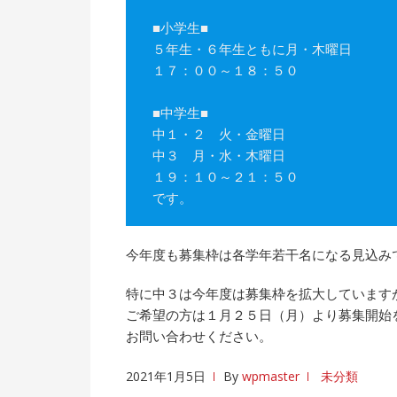
■小学生■
５年生・６年生ともに月・木曜日
１７：００～１８：５０
■中学生■
中１・２ 火・金曜日
中３ 月・水・木曜日
１９：１０～２１：５０
です。
今年度も募集枠は各学年若干名になる見込み
特に中３は今年度は募集枠を拡大しています
ご希望の方は１月２５日（月）より募集開始
お問い合わせください。
2021年1月5日
By
wpmaster
未分類