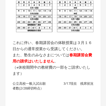
これに伴い、春期講習会の体験授業は３月１６
日からの通常授業から受講してください。
また、塾生のみなさまについては
春期講習会費
用の請求はいたしません
。
（※休校期間中の教材費の一部をご請求いたし
ます）
投
公立高校一般入試出願
3/17現在 残席状況
者数(2/28締切時点）
稿
ナ