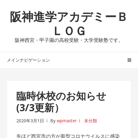
ナ
コ
阪神進学アカデミーＢ
ビ
ン
ゲ
テ
ＬＯＧ
ー
ン
シ
ツ
阪神西宮・甲子園の高校受験・大学受験塾です。
ョ
へ
ン
ス
へ
キ
メインナビゲーション
ス
ッ
キ
プ
ッ
プ
臨時休校のお知らせ
(3/3更新）
2020年3月1日
By
wpmaster
未分類
先ほど西宮市の方が新型コロナウイルスに感染