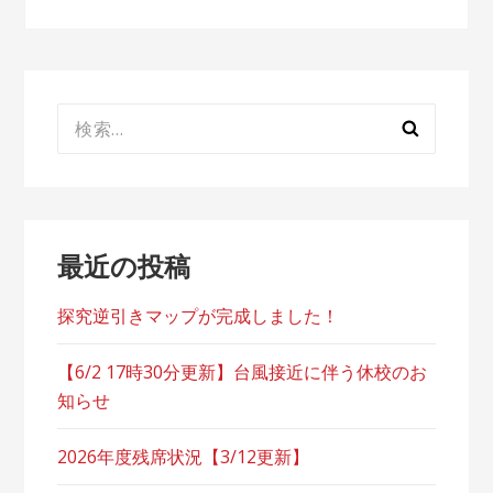
ビ
ゲ
ー
検
シ
索:
ョ
ン
最近の投稿
探究逆引きマップが完成しました！
【6/2 17時30分更新】台風接近に伴う休校のお
知らせ
2026年度残席状況【3/12更新】